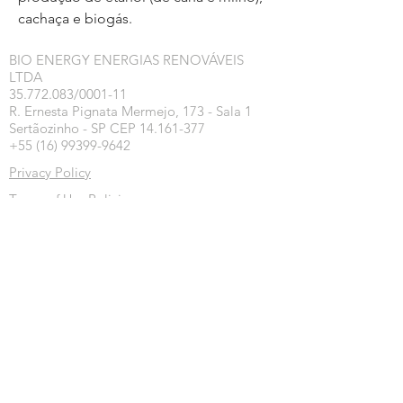
cachaça e biogás.
BIO ENERGY ENERGIAS RENOVÁVEIS
LTDA
35.772.083/0001-11
R. Ernesta Pignata Mermejo, 173 - Sala 1
Sertãozinho - SP CEP 14.161-377
+55 (16) 99399-9642
Privacy Policy
Terms of Use Policies
Exchange, Return and Refund Policy
Inscreva-se na nossa newsletter
Inscrever-se