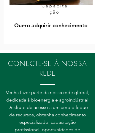
Capacita
ção
Quero adquirir conhecimento
CONECTE-SE À NOSSA
REDE
Venha fazer parte da nossa rede global,
dedicada à bioenergia e agroindústria!
Desfrute de acesso a um amplo leque
de recursos, obtenha conhecimento
especializado, capacitação
profissional, oportunidades de