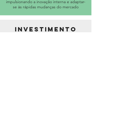
impulsionando a inovação interna e adaptar-
se às rápidas mudanças do mercado
Investimento
Oferecemos conexão com startups e
suporte na captação de investimentos,
conectando empresas com projetos
inovadores
BIO ENERGY ENERGIAS RENOVÁVEIS
LTDA
35.772.083/0001-11
R. Ernesta Pignata Mermejo, 173 - Sala 1
Sertãozinho - SP CEP 14.161-377
+55 (16) 99399-9642
Política de Privacidade
Política de Termo de Uso