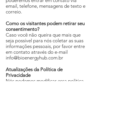
poderemos entrar em contato via
email, telefone, mensagens de texto e
correio.
Como os visitantes podem retirar seu
consentimento?
Caso você não queira que mais que
seja possível para nós coletar as suas
informações pessoais, por favor entre
em contato através do e-mail
info@bioenergyhub.com.br
Atualizações da Política de
Privacidade
Nós podemos modificar essa política
de privacidade a qualquer momento,
portanto consulte regularmente. As
alterações serão imediatamente
colocadas em práticas após a
alteração em nosso site. Caso
realizarmos mudanças referentes aos
materiais dessa política, você será
notificado para que esteja ciente das