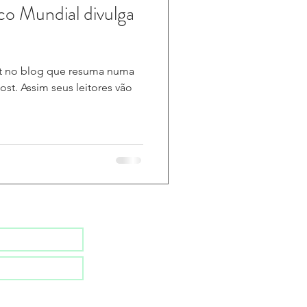
co Mundial divulga
st no blog que resuma numa
post. Assim seus leitores vão
ssa newsletter