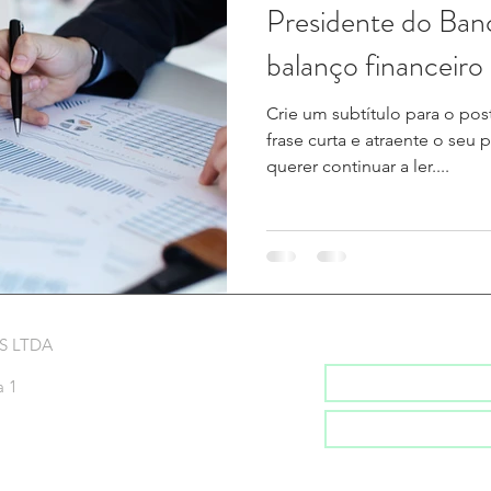
Presidente do Ban
balanço financeiro
Crie um subtítulo para o po
frase curta e atraente o seu 
querer continuar a ler....
Inscreva-se na no
S LTDA
a 1
Inscrever-se