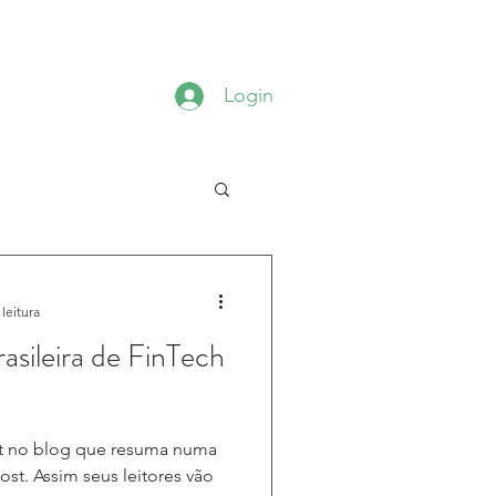
CADEMY
EVENTOS
CONTATO
Login
leitura
sileira de FinTech
st no blog que resuma numa
post. Assim seus leitores vão