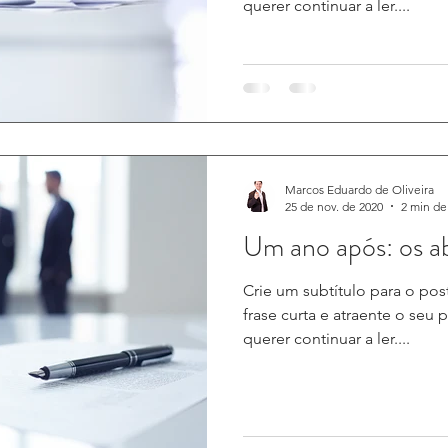
querer continuar a ler....
Marcos Eduardo de Oliveira
25 de nov. de 2020
2 min de 
Um ano após: os ab
Crie um subtítulo para o po
frase curta e atraente o seu 
querer continuar a ler....