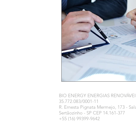
BIO ENERGY ENERGIAS RENOVÁVEI
35.772.083/0001-11
R. Ernesta Pignata Mermejo, 173 - Sal
Sertãozinho - SP CEP 14.161-377
+55 (16) 99399-9642