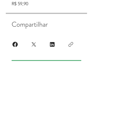
R$ 59,90
Compartilhar
Participar
BIO ENERGY ENERGIAS RENOVÁVEIS
LTDA