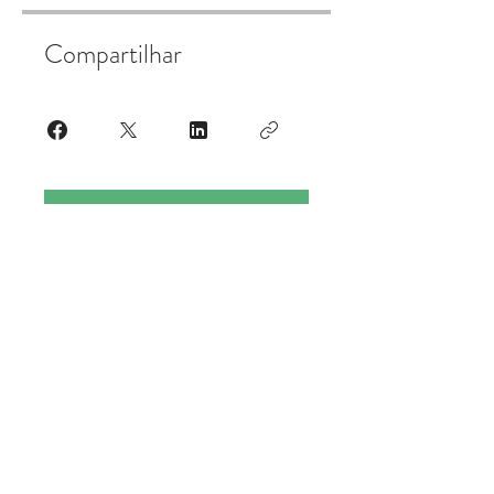
Compartilhar
Participar
BIO ENERGY ENERGIAS RENOVÁVEIS
LTDA
35.772.083/0001-11
R. Ernesta Pignata Mermejo, 173 - Sala 1