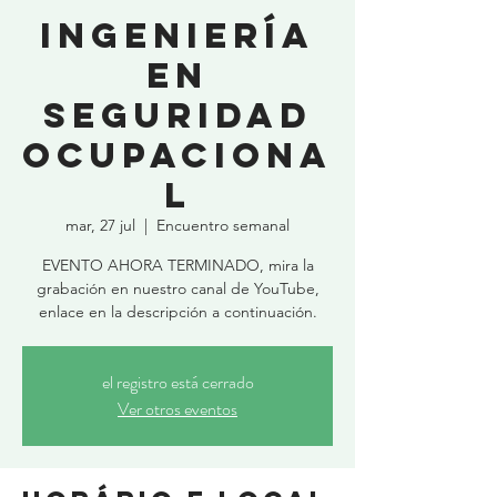
Ingeniería
en
Seguridad
Ocupaciona
l
mar, 27 jul
  |  
Encuentro semanal
EVENTO AHORA TERMINADO, mira la
grabación en nuestro canal de YouTube,
enlace en la descripción a continuación.
el registro está cerrado
Ver otros eventos