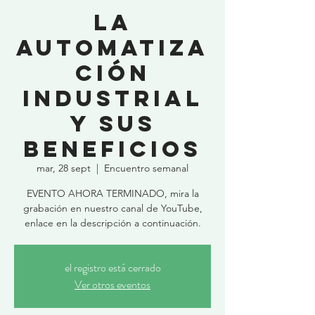
La
Automatiza
ción
Industrial
y sus
beneficios
mar, 28 sept
  |  
Encuentro semanal
EVENTO AHORA TERMINADO, mira la
grabación en nuestro canal de YouTube,
enlace en la descripción a continuación.
el registro está cerrado
Ver otros eventos