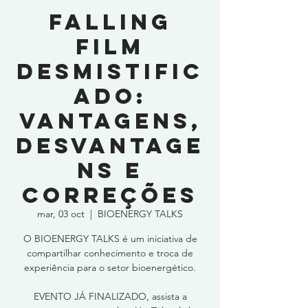
Falling
Film
Desmistific
ado:
Vantagens,
Desvantage
ns e
Correções
mar, 03 oct
  |  
BIOENERGY TALKS
O BIOENERGY TALKS é um iniciativa de
compartilhar conhecimento e troca de
experiência para o setor bioenergético.
EVENTO JÁ FINALIZADO, assista a