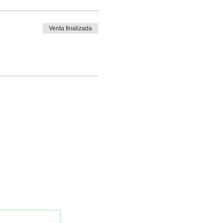
Venta finalizada
o
ssa newsletter