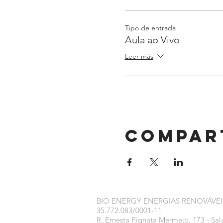
Tipo de entrada
Aula ao Vivo
Leer más
Compar
BIO ENERGY ENERGIAS RENOVÁVEI
35.772.083/0001-11
R. Ernesta Pignata Mermejo, 173 - Sal