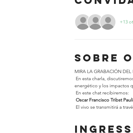
Convid
+13 ot
Sobre 
MIRA LA GRABACIÓN DEL
 En esta charla, discutiremos las formas de presentación, venta y consumo de productos en el sector azucarero-
energético y los impactos q
 En este chat recibiremos:
Oscar Francisco Tribst Paul
 El vivo se transmitirá a trav
Ingres