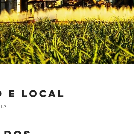
 e local
T-3