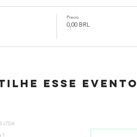
Precio
0,00 BRL
tilhe esse event
Inscreva-se na no
S LTDA
a 1