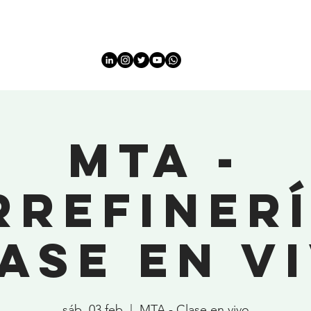
OME
HOME
Sobre
Sobre
INFORMACIÓN
EVENT
MTA -
rrefinerí
ase en v
sáb, 03 feb
  |  
MTA - Clase en vivo