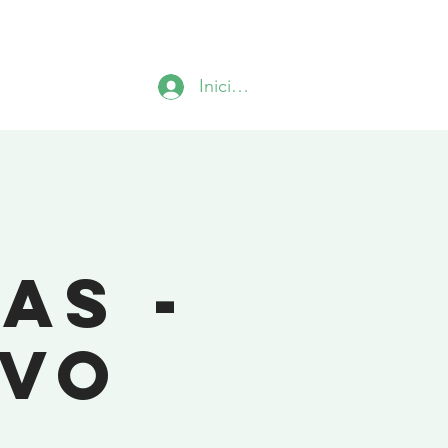
OS
Contato
Challenges
Mais
Iniciar sesión
as -
ivo