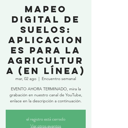
Mapeo
digital de
suelos:
aplicacion
es para la
agricultur
a (en línea)
mar, 02 ago
  |  
Encuentro semanal
EVENTO AHORA TERMINADO, mira la
grabación en nuestro canal de YouTube,
enlace en la descripción a continuación.
el registro está cerrado
Ver otros eventos