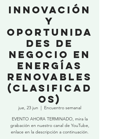
Innovación
y
Oportunida
des de
Negocio en
Energías
Renovables
(CLASIFICAD
OS)
jue, 23 jun
  |  
Encuentro semanal
EVENTO AHORA TERMINADO, mira la
grabación en nuestro canal de YouTube,
enlace en la descripción a continuación.