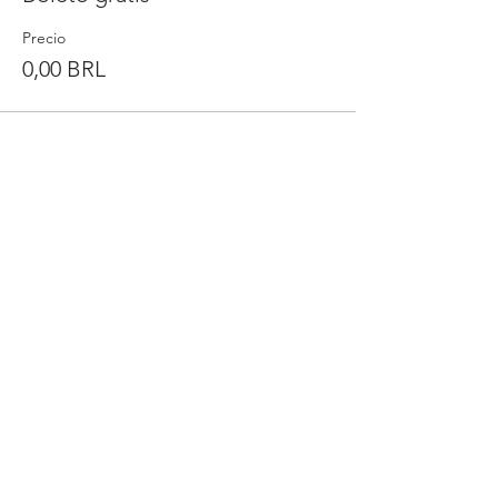
Precio
0,00 BRL
Compartilhe
esse evento
BIO ENERGY ENERGIAS RENOVÁVEIS
LTDA
35.772.083/0001-11
R. Ernesta Pignata Mermejo, 173 - Sala 1
Sertãozinho - SP CEP 14.161-377
+55 (16) 99399-9642
Política de Privacidad
Condiciones de uso Políticas