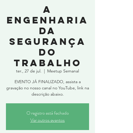
A
Engenharia
da
Segurança
do
Trabalho
ter., 27 de jul.
  |  
Meetup Semanal
EVENTO JÁ FINALIZADO, assista a
gravação no nosso canal no YouTube, link na
descrição abaixo.
O registro está fechado
Ver outros eventos