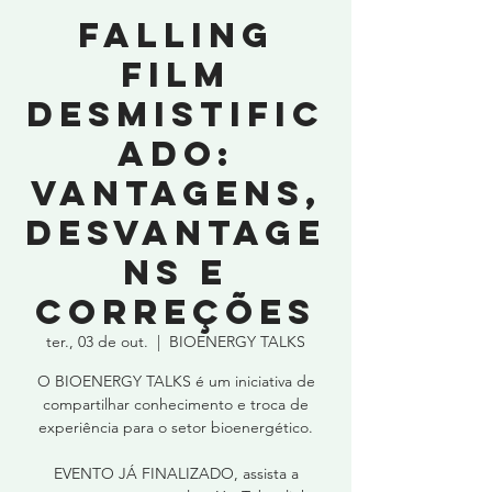
Falling
Film
Desmistific
ado:
Vantagens,
Desvantage
ns e
Correções
ter., 03 de out.
  |  
BIOENERGY TALKS
O BIOENERGY TALKS é um iniciativa de
compartilhar conhecimento e troca de
experiência para o setor bioenergético.
EVENTO JÁ FINALIZADO, assista a