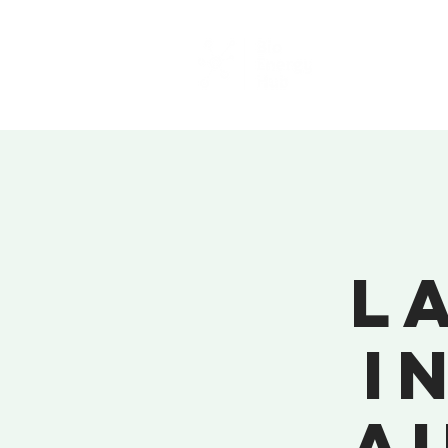
L
I
A