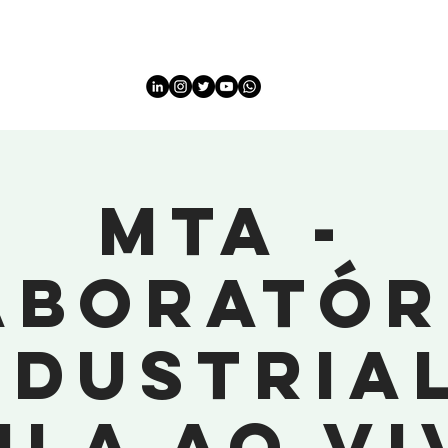
HOME
QUEM SOMOS
STARTUPS
EMPRESAS
A
MTA -
aboratór
ndustrial
ula ao vi