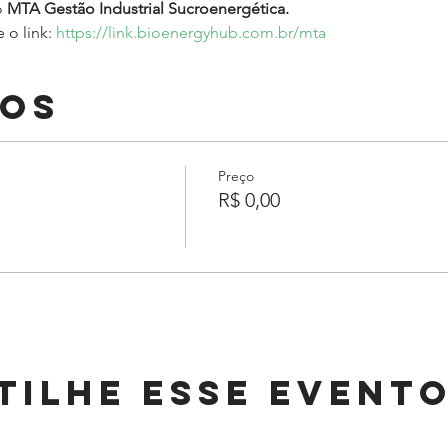
 
MTA Gestão Industrial Sucroenergética.
o link: 
https://link.bioenergyhub.com.br/mta
sos
Preço
R$ 0,00
tilhe esse event