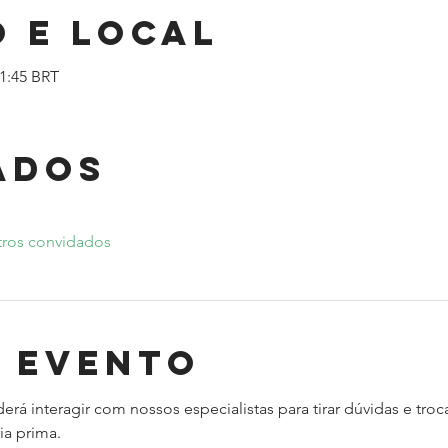
 e local
11:45 BRT
ados
tros convidados
o evento
rá interagir com nossos especialistas para tirar dúvidas e troc
a prima.