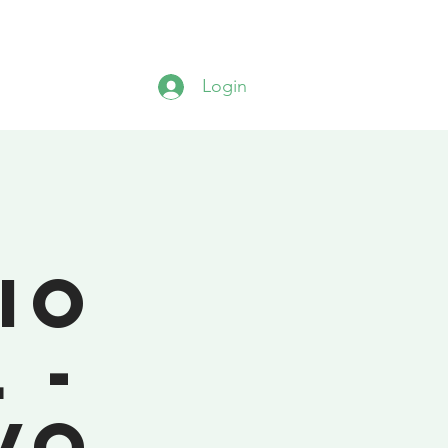
CADEMY
EVENTOS
CONTATO
Login
io
 -
vo