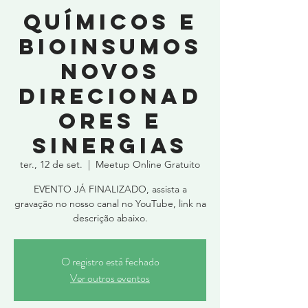
Químicos e
Bioinsumos
Novos
Direcionad
ores e
Sinergias
ter., 12 de set.
  |  
Meetup Online Gratuito
EVENTO JÁ FINALIZADO, assista a
gravação no nosso canal no YouTube, link na
O registro está fechado
Ver outros eventos