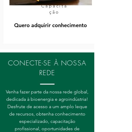
Capacita
ção
Quero adquirir conhecimento
CONECTE-SE À NOSSA
REDE
Venha fazer parte da nossa rede global,
dedicada à bioenergia e agroindústria!
Desfrute de acesso a um amplo leque
de recursos, obtenha conhecimento
especializado, capacitação
profissional, oportunidades de