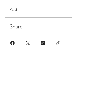
Paid
Share
Join
BIO ENERGY ENERGIAS RENOVÁVEIS