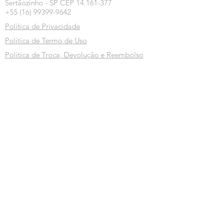
Sertãozinho - SP CEP 14.161-377
+55 (16) 99399-9642
Política de Privacidade
Política de Termo de Uso
Política de Troca, Devolução e Reembolso
Inscreva-se na nossa newsletter
Inscrever-se
info@bioenergyhub.com.br