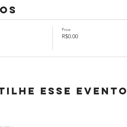
sos
Price
R$0.00
tilhe esse event