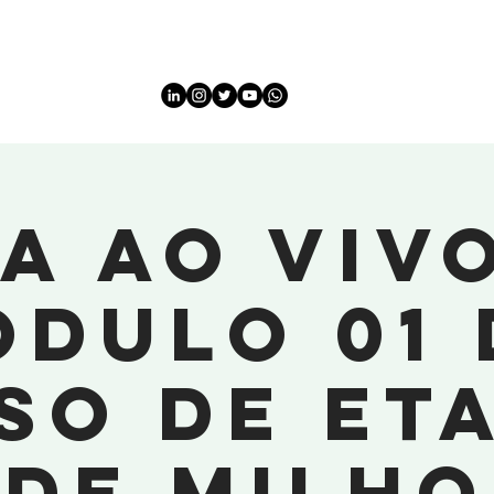
HOME
HOME
Sobre
Sobre
INFORMATION
EVEN
a ao viv
ódulo 01 
so de Et
de Milho