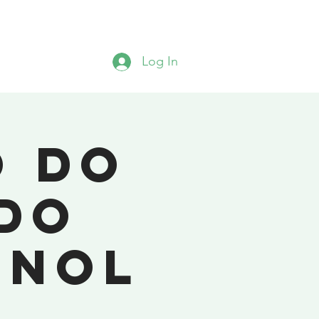
TS
Contato
Challenges
Mais
Log In
o do
do
anol