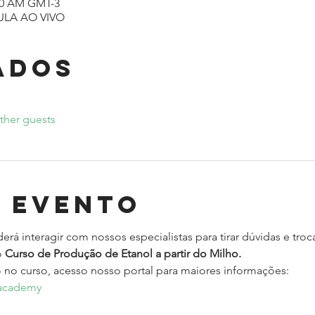
:00 AM GMT-3
ULA AO VIVO
ados
ther guests
o evento
rá interagir com nossos especialistas para tirar dúvidas e troc
 
Curso de Produção de Etanol a partir do Milho.
o no curso, acesso nosso portal para maiores informações: 
/academy