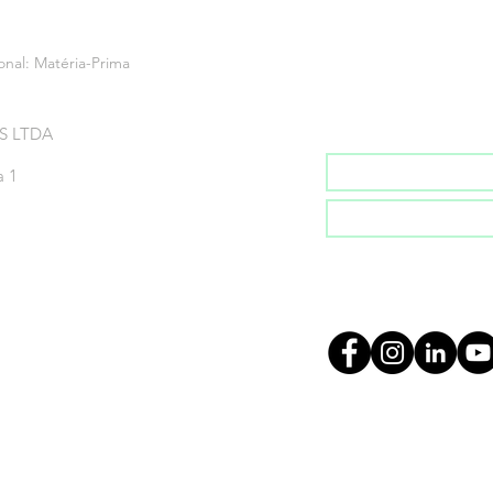
onal: Matéria-Prima
Inscreva-se na no
S LTDA
a 1
Inscrever-se
info@bioenerg