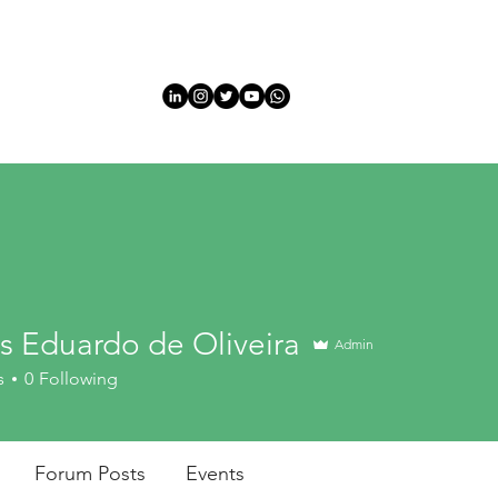
HOME
HOME
Sobre
Sobre
INFORMATION
EVEN
s Eduardo de Oliveira
Admin
s
0
Following
narias
BCP Fundamentals
+
4
Forum Posts
Events