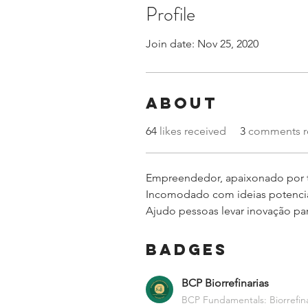
Profile
Join date: Nov 25, 2020
About
64
likes received
3
comments r
Empreendedor, apaixonado por t
Incomodado com ideias potencia
Ajudo pessoas levar inovação par
Badges
BCP Biorrefinarias
BCP Fundamentals: Biorrefin