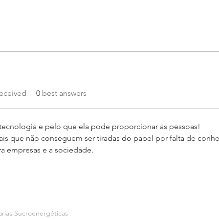
eceived
0
best answers
ecnologia e pelo que ela pode proporcionar às pessoas!
is que não conseguem ser tiradas do papel por falta de conh
a empresas e a sociedade.  
arias Sucroenergéticas