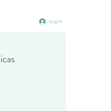
TS
Contato
Challenges
Mais
Log In
icas