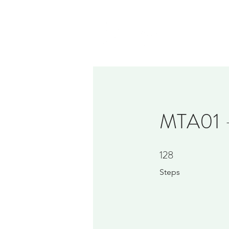
MTA01 - 
128
128 Steps
Steps