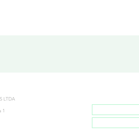
Inscreva-se na no
S LTDA
a 1
Inscrever-se