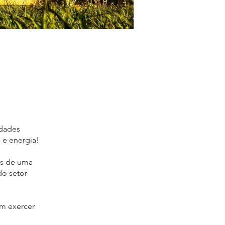
idades
 e energia!
os de uma
do setor
em exercer